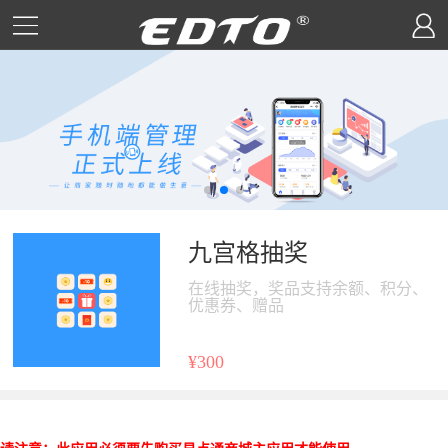
九宫格抽奖
在线抽奖，奖品支持余额、积分、
优惠券、赠品
¥300